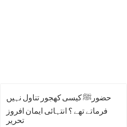
حضورﷺ کیسی کھجور تناول نہیں
فرماتے تھے ؟ انتہائی ایمان افروز
تحریر