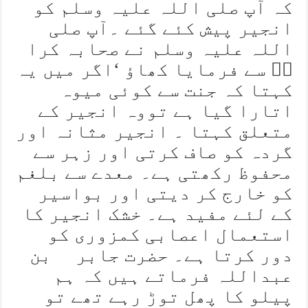
کہ آپ صلی اللہ علیہ وسلم کو
انجیر پیش کئے گئے ۔آپ صلی
اللہ علیہ وسلم نے صحابہ کرا
مؓ سے فرمایا کھاؤ ‘اگر میں یہ
کہتا کہ جنت سے کوئی میوہ
اتارا گیا ہے تووہ انجیر کے
متعلق کہتا ۔ انجیر مثانہ اور
گردہ کو صاف کرتی اور زہر سے
محفوظ رکھتی ہے۔ معدے سے بلغم
کو خارج کر دیتی اور بواسیر
کے لئے مفید ہے۔ خشک انجیر کا
استعمال اعصابی کمزوری کو
دور کرتا ہے۔ حضرت جابر بن
عبداللہ فرماتے ہیں کہ ہم
پیلو کا پھل توڑ رہے تھے تو