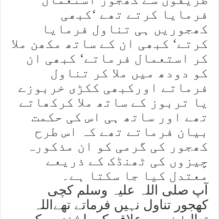
فرمایا کرتے تھے ‘کبھی
کھجوریں ہی تناول فرمایا
کرتے‘ کبھی ان کے ساتھ مکھن ملا
کر استعمال فرماتے‘ کبھی ان
کو دودھ میں ملا کر تناول
فرماتے اورکبھی ککڑی خربوزے
یا تربوز کے ساتھ ملا کرکھاتے
تھے اور ساتھ ہی اس کی حکمت
بیان فرماتے تھے کہ اس طرح
کھجور کی گرمی کو ان مذکورہ
چیزوں کی ٹھنڈک کے ذریعے
معتدل کیا جا سکتا ہے۔
آپ صلی اللہ علیہ وسلم کچی
کھجور تناول نہیں فرماتے تھےاللہ