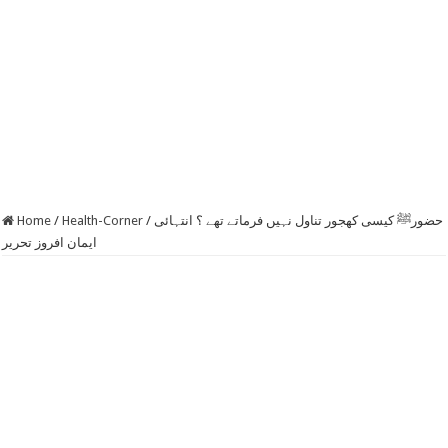
حضورﷺ کیسی کھجور تناول نہیں فرماتے تھے ؟ انتہائی
/
Health-Corner
/
Home
ایمان افروز تحریر