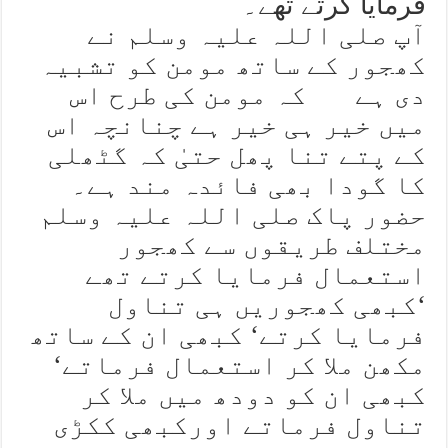
فرمایا کرتے تھے۔
آپ صلی اللہ علیہ وسلم نے
کھجور کے ساتھ مومن کو تشبیہ
دی ہے کہ مومن کی طرح اس
میں خیر ہی خیر ہے چنانچہ اس
کے پتے تنا پھل حتیٰ کہ گٹھلی
کا گودا بھی فائدہ مند ہے۔
حضور پاک صلی اللہ علیہ وسلم
مختلف طریقوں سے کھجور
استعمال فرمایا کرتے تھے
‘کبھی کھجوریں ہی تناول
فرمایا کرتے‘ کبھی ان کے ساتھ
مکھن ملا کر استعمال فرماتے‘
کبھی ان کو دودھ میں ملا کر
تناول فرماتے اورکبھی ککڑی