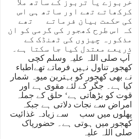
خربوزے یا تربوز کے ساتھ ملا
کرکھاتے تھے اور ساتھ ہی اس
کی حکمت بیان فرماتے تھے
کہ اس طرح کھجور کی گرمی کو ان
مذکورہ چیزوں کی ٹھنڈک کے
ذریعے معتدل کیا جا سکتا ہے۔
آپ صلی اللہ علیہ وسلم کچی
کھجور تناول نہیں فرماتے تھےاطباء
نے بھی کھجور کو بہترین میوہ شمار
کیا ہے۔ جگر کے لئے مقوی ہے اور
قوت کو بڑھاتی ہے‘ حلق کے جملہ
امراض سے نجات دلاتی ہے جبکہ
پھلوں میں سب سے زیادہ غذائیت
کھجور میں ہوتی ہے۔ حضورپاک
صلی اللہ علیہ