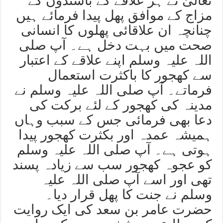
تعالیٰ نے ہر علاقے کے باشندوں کے
مزاج کے موافق پھل پیدا فرمائے ہیں
چنانچہ ان علاقائی پھلوں کا انسانی
صحت میں بہت دخل ہے۔ آپ صلی
اللہ علیہ وسلم اپنے علاقے کے اعتبار
سے کھجور کا باکثرت استعمال
فرماتے۔ آپ صلی اللہ علیہ وسلم نے
مدینہ کی کھجور کے لئے برکت کی
دعا بھی فرمائی جس کے سبب وہاں
ہمیشہ عمدہ اور بکثرت کھجور پیدا
ہوتی ہے۔ آپ صلی اللہ علیہ وسلم
کو عجوہ کھجور سب سے زیادہ پسند
تھی اور اسے آپ صلی اللہ علیہ
وسلم نے جنت کا پھل قرار دیا۔
حضرت عامر بن سعد کی ایک روایت