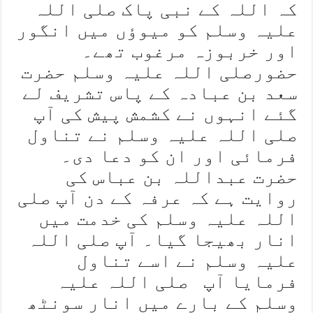
کہ اللہ کے نبی پاک صلی اللہ
علیہ وسلم کو میوؤں میں انگور
اور خربوزہ مرغوب تھے۔
حضورصلی اللہ علیہ وسلم حضرت
سعد بن عبادہ کے پاس تشریف لے
گئے انہوں نے کشمش پیش کی آپ
صلی اللہ علیہ وسلم نے تناول
فرمائی اور ان کو دعا دی۔
حضرت عبداللہ بن عباس کی
روایت ہے کہ عرفہ کے دن آپ صلی
اللہ علیہ وسلم کی خدمت میں
انار بھیجا گیا۔ آپ صلی اللہ
علیہ وسلم نے اسے تناول
فرمایا آپ صلی اللہ علیہ
وسلم کے بارے میں انار سونٹھ