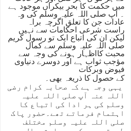
میں حکمت کا بحر بیکراں موجود ہے
۔ آپ صلی اللہ علیہ وسلم کی وہ
عادات جن کا تعلق اگرچہ براہ
راست شرعی احکامات سے نہیں
لیکن ان کی اتباع ایک تو رسول کریم
صلی اللہ علیہ وسلم سے کمال
محبت کااظہار ہونے کی وجہ سے
مؤجب ثواب ہے اور دوسرے دنیاوی
فیوض وبرکات
کے حصول کا ذریعہ بھی۔
یہی وجہ ہے کہ صحابہ کرام رضی
اللہ عنہ آپ صلی اللہ علیہ
وسلم کی ہر ادا کی اتباع کا
اہتمام فرماتے تھے۔حضور پاک
صلی اللہ علیہ وسلم مختلف
طریقوں سے کھجور استعمال