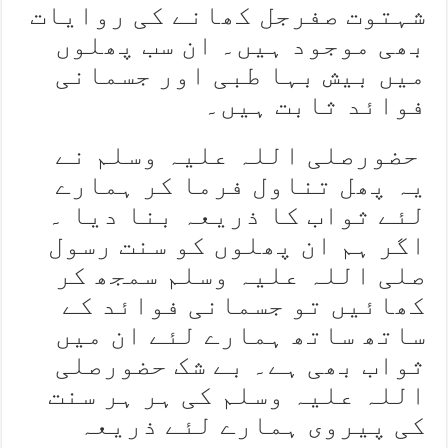
شہتوت صفرجل کھانے کی روایات
بھی موجود ہیں۔ ان سب پھلوں
میں بیش بہا طبی اور جسمانی
فوائد ثابت ہیں۔
حضورصلی اللہ علیہ وسلم نے
یہ پھل تناول فرما کر ہمارے
لئے ثواب کا ذریعہ بنا دیا ۔
اگر ہم ان پھلوں کو سنت رسول
صلی اللہ علیہ وسلم سمجھ کر
کھائیں تو جسمانی فوائد کے
ساتھ ساتھ ہمارے لئے ان میں
ثواب بھی ہے۔ بے شک حضورصلی
اللہ علیہ وسلم کی ہر ہر سنت
کی پیروی ہمارے لئے ذریعہ