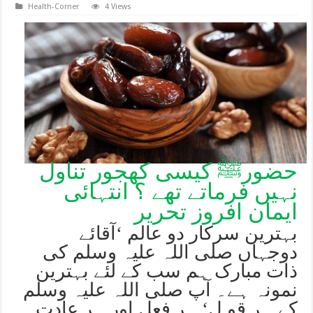
Health-Corner
4 Views
حضورﷺ کیسی کھجور تناول
نہیں فرماتے تھے ؟ انتہائی
ایمان افروز تحریر
بہترین
سرکار دو عالم ‘آقائے
دوجہاں صلی اللہ علیہ وسلم کی
ذات مبارک ہم سب کے لئے بہترین
نمونہ ہے۔ آپ صلی اللہ علیہ وسلم
کے ہر قو ل‘ ہر فعل اور ہر عادت