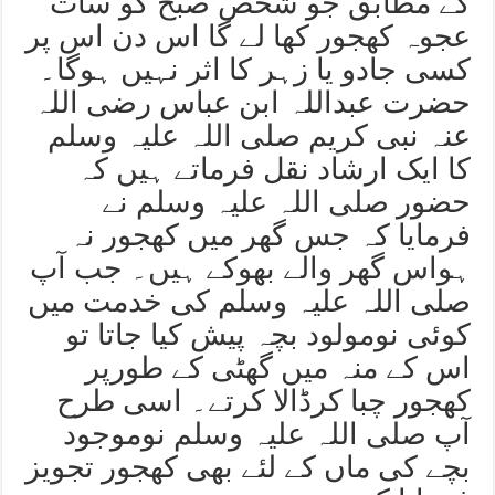
کے مطابق جو شخص صبح کو سات
عجوہ کھجور کھا لے گا اس دن اس پر
کسی جادو یا زہر کا اثر نہیں ہوگا۔
حضرت عبداللہ ابن عباس رضی اللہ
عنہ نبی کریم صلی اللہ علیہ وسلم
کا ایک ارشاد نقل فرماتے ہیں کہ
حضور صلی اللہ علیہ وسلم نے
فرمایا کہ جس گھر میں کھجور نہ
ہواس گھر والے بھوکے ہیں۔ جب آپ
صلی اللہ علیہ وسلم کی خدمت میں
کوئی نومولود بچہ پیش کیا جاتا تو
اس کے منہ میں گھٹی کے طورپر
کھجور چبا کرڈالا کرتے۔ اسی طرح
آپ صلی اللہ علیہ وسلم نوموجود
بچے کی ماں کے لئے بھی کھجور تجویز