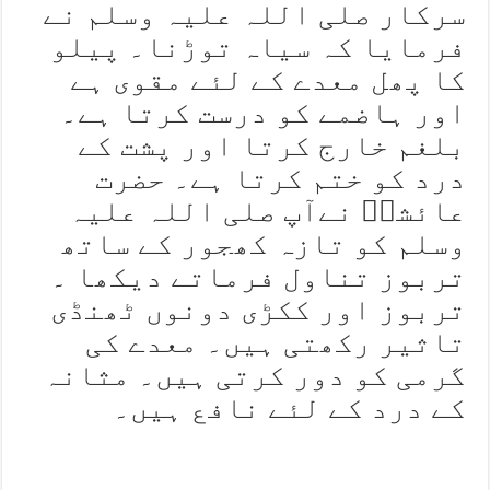
سرکار صلی اللہ علیہ وسلم نے
فرمایا کہ سیاہ توڑنا۔ پیلو
کا پھل معدے کے لئے مقوی ہے
اور ہاضمے کو درست کرتا ہے۔
بلغم خارج کرتا اور پشت کے
درد کو ختم کرتا ہے۔ حضرت
عائشہؓ نےآپ صلی اللہ علیہ
وسلم کو تازہ کھجور کے ساتھ
تربوز تناول فرماتے دیکھا ۔
تربوز اور ککڑی دونوں ٹھنڈی
تاثیر رکھتی ہیں۔ معدے کی
گرمی کو دور کرتی ہیں۔ مثانہ
کے درد کے لئے نافع ہیں۔