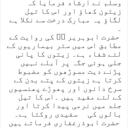
وسلم نے ارشاد فرمایا کہ
زیتون کھاؤ اور اس کا تیل
لگاؤ یہ مبارک درخت سے نکلا ہے
۔
حضرت ابوہریر ہؓ کی روایت کے
مطابق اس میں ستر بیماریوں کے
لئے شفاء ہے۔ زیتوں کا پانی
جلی ہوئی جگہ پر آبلے نہیں
پڑنے دیت مسوڑھوں کو مضبوط
کرتا ہے زیتوں کے پتے بدن کے
سرخ دانوں اور پھوڑے پھنسیوں
کے لئے مفید ہیں ۔اس کا تیل
جلد میں نرمی پیدا کرتا اور
بالوں کی سفیدی روکتا ہے۔
حضرت ابوذرغفاری فرماتے ہیں